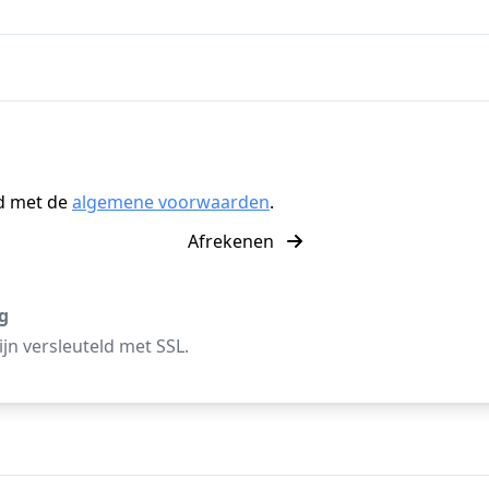
d met de
algemene voorwaarden
.
Afrekenen
ng
jn versleuteld met SSL.