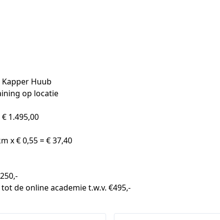
g Kapper Huub
ining op locatie
€ 1.495,00

m x € 0,55 = € 37,40

250,-

 tot de online academie t.w.v. €495,-