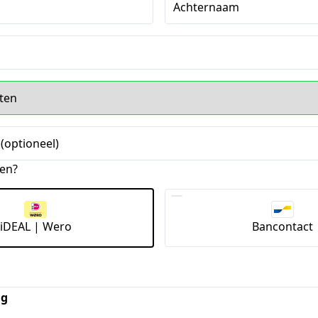
Achternaam
(optioneel)
len?
iDEAL | Wero
Bancontact
ng