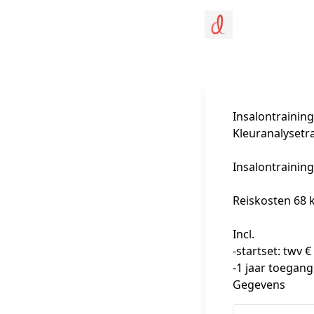
Insalontrainin
Kleuranalysetra
Insalontraining 
Reiskosten 68 k
Incl. 

-startset: twv € 
-1 jaar toegang
Gegevens